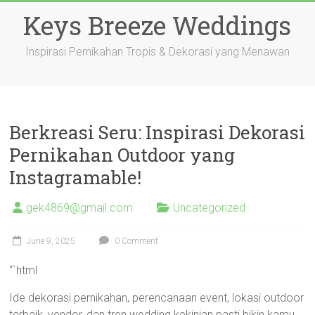
Skip
Keys Breeze Weddings
to
content
Inspirasi Pernikahan Tropis & Dekorasi yang Menawan
Berkreasi Seru: Inspirasi Dekorasi
Pernikahan Outdoor yang
Instagramable!
gek4869@gmail.com
Uncategorized
June 9, 2025
0 Comment
“`html
Ide dekorasi pernikahan, perencanaan event, lokasi outdoor
terbaik, vendor, dan tren wedding kekinian pasti bikin kamu