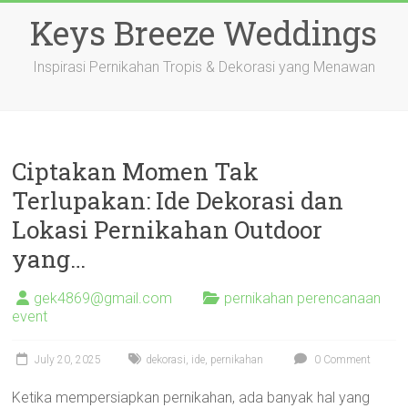
Skip
Keys Breeze Weddings
to
content
Inspirasi Pernikahan Tropis & Dekorasi yang Menawan
Ciptakan Momen Tak
Terlupakan: Ide Dekorasi dan
Lokasi Pernikahan Outdoor
yang…
gek4869@gmail.com
pernikahan perencanaan
event
July 20, 2025
dekorasi
,
ide
,
pernikahan
0 Comment
Ketika mempersiapkan pernikahan, ada banyak hal yang