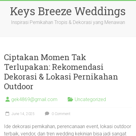
Skip
Keys Breeze Weddings
to
content
Inspirasi Pernikahan Tropis & Dekorasi yang Menawan
Ciptakan Momen Tak
Terlupakan: Rekomendasi
Dekorasi & Lokasi Pernikahan
Outdoor
gek4869@gmail.com
Uncategorized
June 14, 2025
0 Comment
Ide dekorasi pernikahan, perencanaan event, lokasi outdoor
terbaik, vendor, dan tren wedding kekinian bisa jadi sangat