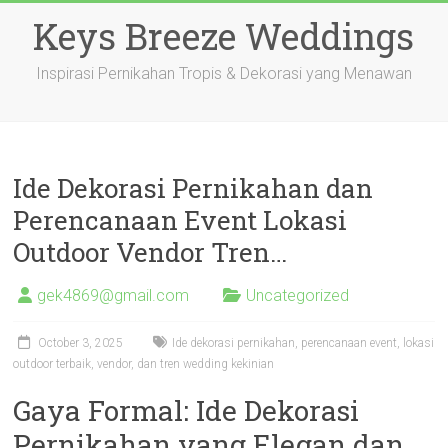
Skip
Keys Breeze Weddings
to
content
Inspirasi Pernikahan Tropis & Dekorasi yang Menawan
Ide Dekorasi Pernikahan dan
Perencanaan Event Lokasi
Outdoor Vendor Tren…
gek4869@gmail.com
Uncategorized
October 3, 2025
Ide dekorasi pernikahan, perencanaan event, lokasi
outdoor terbaik, vendor, dan tren wedding kekinian
Gaya Formal: Ide Dekorasi
Pernikahan yang Elegan dan