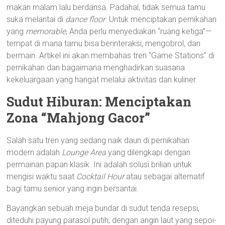
makan malam lalu berdansa. Padahal, tidak semua tamu
suka melantai di
dance floor
. Untuk menciptakan pernikahan
yang
memorable
, Anda perlu menyediakan “ruang ketiga”—
tempat di mana tamu bisa berinteraksi, mengobrol, dan
bermain. Artikel ini akan membahas tren “Game Stations” di
pernikahan dan bagaimana menghadirkan suasana
kekeluargaan yang hangat melalui aktivitas dan kuliner.
Sudut Hiburan: Menciptakan
Zona “Mahjong Gacor”
Salah satu tren yang sedang naik daun di pernikahan
modern adalah
Lounge Area
yang dilengkapi dengan
permainan papan klasik. Ini adalah solusi brilian untuk
mengisi waktu saat
Cocktail Hour
atau sebagai alternatif
bagi tamu senior yang ingin bersantai.
Bayangkan sebuah meja bundar di sudut tenda resepsi,
diteduhi payung parasol putih, dengan angin laut yang sepoi-