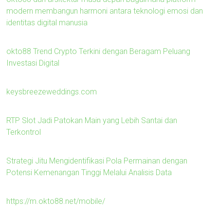
modern membangun harmoni antara teknologi emosi dan
identitas digital manusia
okto88 Trend Crypto Terkini dengan Beragam Peluang
Investasi Digital
keysbreezeweddings.com
RTP Slot Jadi Patokan Main yang Lebih Santai dan
Terkontrol
Strategi Jitu Mengidentifikasi Pola Permainan dengan
Potensi Kemenangan Tinggi Melalui Analisis Data
https://m.okto88.net/mobile/