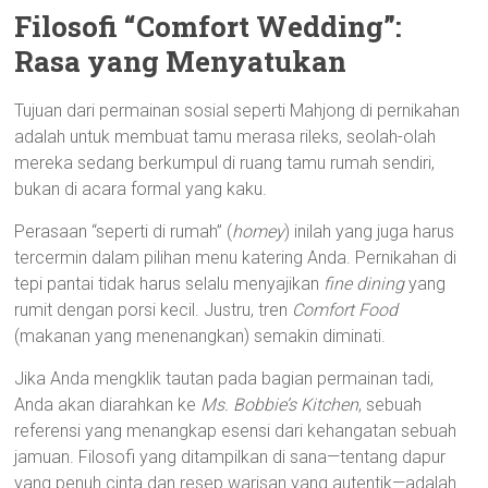
Filosofi “Comfort Wedding”:
Rasa yang Menyatukan
Tujuan dari permainan sosial seperti Mahjong di pernikahan
adalah untuk membuat tamu merasa rileks, seolah-olah
mereka sedang berkumpul di ruang tamu rumah sendiri,
bukan di acara formal yang kaku.
Perasaan “seperti di rumah” (
homey
) inilah yang juga harus
tercermin dalam pilihan menu katering Anda. Pernikahan di
tepi pantai tidak harus selalu menyajikan
fine dining
yang
rumit dengan porsi kecil. Justru, tren
Comfort Food
(makanan yang menenangkan) semakin diminati.
Jika Anda mengklik tautan pada bagian permainan tadi,
Anda akan diarahkan ke
Ms. Bobbie’s Kitchen
, sebuah
referensi yang menangkap esensi dari kehangatan sebuah
jamuan. Filosofi yang ditampilkan di sana—tentang dapur
yang penuh cinta dan resep warisan yang autentik—adalah