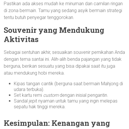
Pastikan ada akses mudah ke minuman dan camilan ringan
di zona bermain. Tamu yang sedang asyik bermain strategi
tentu butuh penyegar tenggorokan.
Souvenir yang Mendukung
Aktivitas
Sebagai sentuhan akhir, sesuaikan souvenir pernikahan Anda
dengan tema santai ini. Alih-alih benda pajangan yang tidak
berguna, berikan sesuatu yang bisa dipakai saat itu juga
atau mendukung hobi mereka.
Kipas tangan cantik (berguna saat bermain Mahjong di
udara terbuka).
Set kartu remi
custom
dengan inisial pengantin.
Sandal jepit nyaman untuk tamu yang ingin melepas
sepatu hak tinggi mereka.
Kesimpulan: Kenangan yang