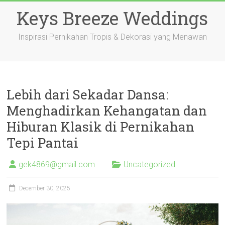
Skip
Keys Breeze Weddings
to
content
Inspirasi Pernikahan Tropis & Dekorasi yang Menawan
Lebih dari Sekadar Dansa:
Menghadirkan Kehangatan dan
Hiburan Klasik di Pernikahan
Tepi Pantai
gek4869@gmail.com
Uncategorized
December 30, 2025