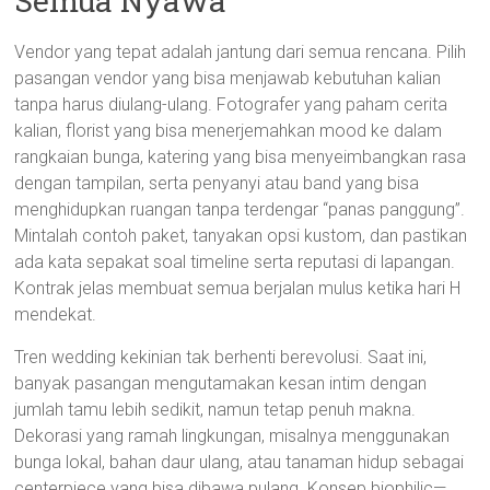
Semua Nyawa
Vendor yang tepat adalah jantung dari semua rencana. Pilih
pasangan vendor yang bisa menjawab kebutuhan kalian
tanpa harus diulang-ulang. Fotografer yang paham cerita
kalian, florist yang bisa menerjemahkan mood ke dalam
rangkaian bunga, katering yang bisa menyeimbangkan rasa
dengan tampilan, serta penyanyi atau band yang bisa
menghidupkan ruangan tanpa terdengar “panas panggung”.
Mintalah contoh paket, tanyakan opsi kustom, dan pastikan
ada kata sepakat soal timeline serta reputasi di lapangan.
Kontrak jelas membuat semua berjalan mulus ketika hari H
mendekat.
Tren wedding kekinian tak berhenti berevolusi. Saat ini,
banyak pasangan mengutamakan kesan intim dengan
jumlah tamu lebih sedikit, namun tetap penuh makna.
Dekorasi yang ramah lingkungan, misalnya menggunakan
bunga lokal, bahan daur ulang, atau tanaman hidup sebagai
centerpiece yang bisa dibawa pulang. Konsep biophilic—