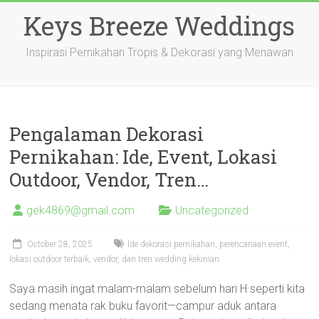
Skip
Keys Breeze Weddings
to
content
Inspirasi Pernikahan Tropis & Dekorasi yang Menawan
Pengalaman Dekorasi
Pernikahan: Ide, Event, Lokasi
Outdoor, Vendor, Tren…
gek4869@gmail.com
Uncategorized
October 28, 2025
Ide dekorasi pernikahan, perencanaan event,
lokasi outdoor terbaik, vendor, dan tren wedding kekinian
Saya masih ingat malam-malam sebelum hari H seperti kita
sedang menata rak buku favorit—campur aduk antara