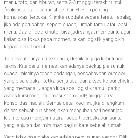
menu, foto, dan hiburan, serta 2-3 minggu terakhir untuk
finalisasi detail dan run sheet hari H. Poin penting:
komunikasi terbuka. Kirimkan update secara teratur, apalagi
jika ada perubahan, seperti cuaca, jumlah tamu, atau opsi
menu. Day-of-coordinator bisa jadi sangat membantu agar
kalian bisa fokus pada momen, bukan logistik yang bikin
kepala cenat cenut.
Tiap event punya ritme sendiri, demikian juga kebutuhan
teknis. Kita perlu memastikan adanya backup plan untuk
cuaca; misalnya tenda cadangan, pencahayaan outdoor
yang bisa dipakai ketika senja tiba, dan akses ke panel listrik
yang memadai. Jangan lupa soal logistik tamu—parkir,
akses kursi roda, jalur masuk tamu VIP, hingga area
konsolidasi hadiah. Semua detail kecil ini, jika dirangkum
dalam sebuah run sheet, akan mengubah hari besar jadi
lebih terasa mengalir natural, seperti percakapan santai
yang lanjutan dari minuman pagi di kafe sebelah rumah.
Yang tidak bisa diabaikan adalah penyusunan vendor. Pilih