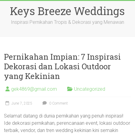
Skip
Keys Breeze Weddings
to
content
Inspirasi Pernikahan Tropis & Dekorasi yang Menawan
Pernikahan Impian: 7 Inspirasi
Dekorasi dan Lokasi Outdoor
yang Kekinian
gek4869@gmail.com
Uncategorized
June 7, 2025
0 Comment
Selamat datang di dunia pernikahan yang penuh inspirasi!
Ide dekorasi pernikahan, perencanaan event, lokasi outdoor
terbaik, vendor, dan tren wedding kekinian kini semakin