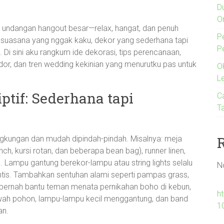
D
O
ti undangan hangout besar—relax, hangat, dan penuh
P
ya: suasana yang nggak kaku, dekor yang sederhana tapi
P
 Di sini aku rangkum ide dekorasi, tips perencanaan,
dor, dan tren wedding kekinian yang menurutku pas untuk
O
L
ptif: Sederhana tapi
C
T
ingkungan dan mudah dipindah-pindah. Misalnya: meja
ch, kursi rotan, dan beberapa bean bag), runner linen,
l. Lampu gantung berekor-lampu atau string lights selalu
N
is. Tambahkan sentuhan alami seperti pampas grass,
u pernah bantu teman menata pernikahan boho di kebun,
h
awah pohon, lampu-lampu kecil menggantung, dan band
1
an.