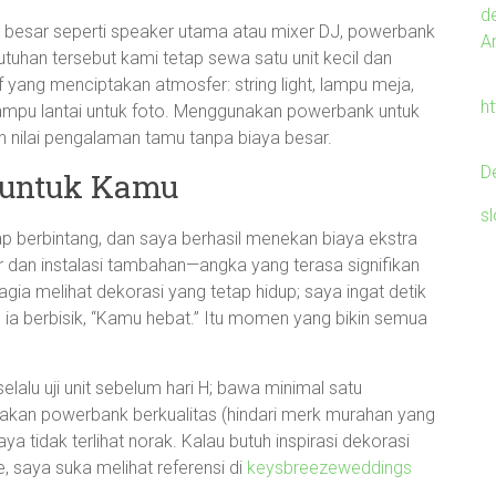
d
a besar seperti speaker utama atau mixer DJ, powerbank
An
uhan tersebut kami tetap sewa satu unit kecil dan
 yang menciptakan atmosfer: string light, lampu meja,
h
 lampu lantai untuk foto. Menggunakan powerbank untuk
 nilai pengalaman tamu tanpa biaya besar.
D
s untuk Kamu
s
ap berbintang, dan saya berhasil menekan biaya ekstra
 dan instalasi tambahan—angka yang terasa signifikan
gia melihat dekorasi yang tetap hidup; saya ingat detik
n ia berbisik, “Kamu hebat.” Itu momen yang bikin semua
lalu uji unit sebelum hari H; bawa minimal satu
nakan powerbank berkualitas (hindari merk murahan yang
ya tidak terlihat norak. Kalau butuh inspirasi dekorasi
, saya suka melihat referensi di
keysbreezeweddings