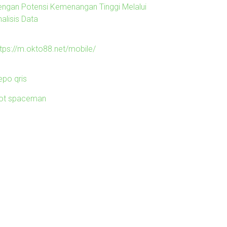
engan Potensi Kemenangan Tinggi Melalui
alisis Data
ttps://m.okto88.net/mobile/
epo qris
lot spaceman