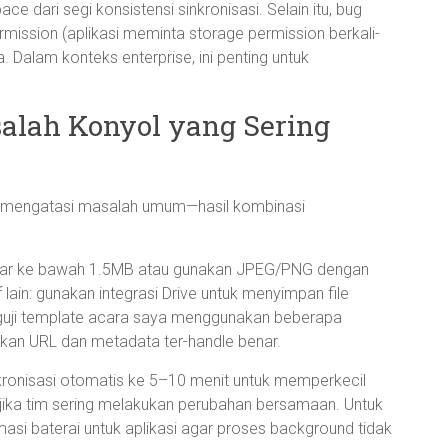
 dari segi konsistensi sinkronisasi. Selain itu, bug
ermission (aplikasi meminta storage permission berkali-
 Dalam konteks enterprise, ini penting untuk
salah Konyol yang Sering
uk mengatasi masalah umum—hasil kombinasi
bar ke bawah 1.5MB atau gunakan JPEG/PNG dengan
f lain: gunakan integrasi Drive untuk menyimpan file
menguji template acara saya menggunakan beberapa
an URL dan metadata ter-handle benar.
inkronisasi otomatis ke 5–10 menit untuk memperkecil
jika tim sering melakukan perubahan bersamaan. Untuk
masi baterai untuk aplikasi agar proses background tidak