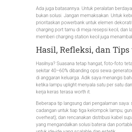
Ada juga batasannya. Untuk peralatan berday
bukan solusi. Jangan memaksakan. Untuk kebut
prioritaskan powerbank untuk elemen dekoratif
charging port tamu di meja resepsi kecil, dan
memberi charging station kecil juga menambah
Hasil, Refleksi, dan Tip
Hasilnya? Suasana tetap hangat, foto-foto tet
sekitar 40–60% dibanding opsi sewa generator
di anggaran keluarga. Adik saya menangis baha
ketika lampu uplight menyala satu per satu da
kerja keras terasa worth it.
Beberapa tip langsung dari pengalaman saya: se
cadangan untuk tiap tiga kelompok lampu; gu
overheat); dan rencanakan distribusi kabel supa
yang mengandalkan solusi baterai dan portable
untuk ide-ide yang scalable dan estetik.