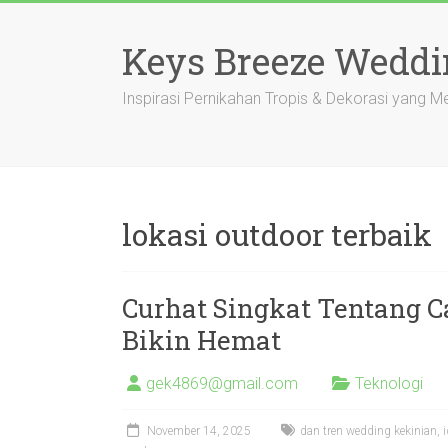
Skip
to
Keys Breeze Weddi
content
Inspirasi Pernikahan Tropis & Dekorasi yang 
lokasi outdoor terbaik
Curhat Singkat Tentang 
Bikin Hemat
gek4869@gmail.com
Teknologi
November 14, 2025
dan tren wedding kekinian
,