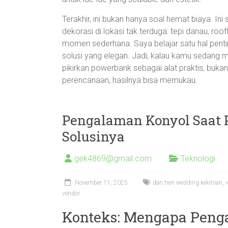
Terakhir, ini bukan hanya soal hemat biaya. Ini
dekorasi di lokasi tak terduga: tepi danau, roo
momen sederhana. Saya belajar satu hal pent
solusi yang elegan. Jadi, kalau kamu sedang 
pikirkan powerbank sebagai alat praktis, buk
perencanaan, hasilnya bisa memukau.
Pengalaman Konyol Saat 
Solusinya
gek4869@gmail.com
Teknologi
November 11, 2025
dan tren wedding kekinian
,
vendor
Konteks: Mengapa Peng