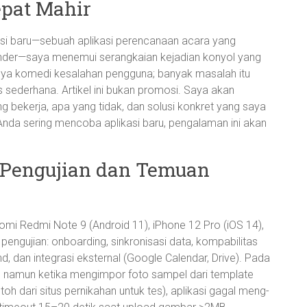
pat Mahir
asi baru—sebuah aplikasi perencanaan acara yang
lender—saya menemui serangkaian kejadian konyol yang
hanya komedi kesalahan pengguna; banyak masalah itu
s sederhana. Artikel ini bukan promosi. Saya akan
g bekerja, apa yang tidak, dan solusi konkret yang saya
Anda sering mencoba aplikasi baru, pengalaman ini akan
 Pengujian dan Temuan
aomi Redmi Note 9 (Android 11), iPhone 12 Pro (iOS 14),
engujian: onboarding, sinkronisasi data, kompabilitas
d, dan integrasi eksternal (Google Calendar, Drive). Pada
k, namun ketika mengimpor foto sampel dari template
 dari situs pernikahan untuk tes), aplikasi gagal meng-