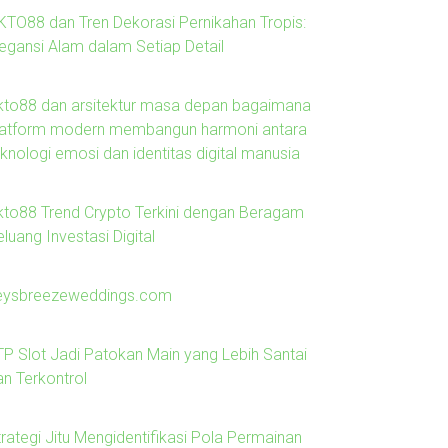
KTO88 dan Tren Dekorasi Pernikahan Tropis:
legansi Alam dalam Setiap Detail
kto88 dan arsitektur masa depan bagaimana
latform modern membangun harmoni antara
knologi emosi dan identitas digital manusia
kto88 Trend Crypto Terkini dengan Beragam
luang Investasi Digital
eysbreezeweddings.com
TP Slot Jadi Patokan Main yang Lebih Santai
an Terkontrol
trategi Jitu Mengidentifikasi Pola Permainan