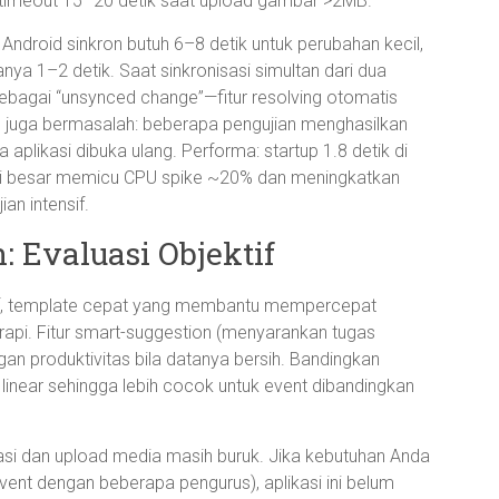
 timeout 15–20 detik saat upload gambar >2MB.
Android sinkron butuh 6–8 detik untuk perubahan kecil,
a 1–2 detik. Saat sinkronisasi simultan dari dua
 sebagai “unsynced change”—fitur resolving otomatis
ush juga bermasalah: beberapa pengujian menghasilkan
aplikasi dibuka ulang. Performa: startup 1.8 detik di
sasi besar memicu CPU spike ~20% dan meningkatkan
an intensif.
 Evaluasi Objektif
tif, template cepat yang membantu mempercepat
rapi. Fitur smart-suggestion (menyarankan tugas
n produktivitas bila datanya bersih. Bandingkan
ra linear sehingga lebih cocok untuk event dibandingkan
sasi dan upload media masih buruk. Jika kebutuhan Anda
event dengan beberapa pengurus), aplikasi ini belum