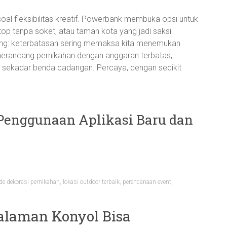
 soal fleksibilitas kreatif. Powerbank membuka opsi untuk
ftop tanpa soket, atau taman kota yang jadi saksi
ing: keterbatasan sering memaksa kita menemukan
merancang pernikahan dengan anggaran terbatas,
an sekadar benda cadangan. Percaya, dengan sedikit
Penggunaan Aplikasi Baru dan
ide dekorasi pernikahan
,
lokasi outdoor terbaik
,
perencanaan event
,
alaman Konyol Bisa