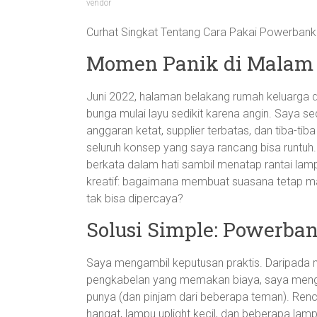
vendor
Curhat Singkat Tentang Cara Pakai Powerbank
Momen Panik di Malam 
Juni 2022, halaman belakang rumah keluarga 
bunga mulai layu sedikit karena angin. Saya se
anggaran ketat, supplier terbatas, dan tiba-tiba
seluruh konsep yang saya rancang bisa runtuh. 
berkata dalam hati sambil menatap rantai lamp
kreatif: bagaimana membuat suasana tetap mag
tak bisa dipercaya?
Solusi Simple: Powerba
Saya mengambil keputusan praktis. Daripada 
pengkabelan yang memakan biaya, saya meng
punya (dan pinjam dari beberapa teman). Ren
hangat, lampu uplight kecil, dan beberapa la