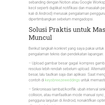
sebanding dengan Notion atau Google Workspace
kecil seperti duplikat notifikasi dan masalah p
kali di Android) merusak pengalaman pengguna.
dipertimbangkan sebelum mengadopsi.
Solusi Praktis untuk Ma
Muncul
Berikut langkah konkret yang saya pakai unt
pengalaman teknis dan pendekatan lapangan:
– Upload gambar besar gagal: kompres gam
resolusi lebih rendah sebelum upload. Alternati
besar, lalu tautkan saja dari aplikasi. Saat 
contoh di
keysbreezeweddings
untuk memastik
– Sinkronisasi lambat/konflik: ubah interval s
collision, atau manfaatkan mode manual sync 
pengguna lanjutan di Android, nonaktifkan opti