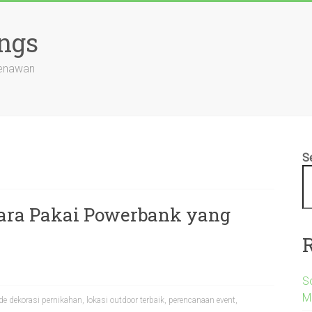
ngs
Menawan
S
Cara Pakai Powerbank yang
S
M
ide dekorasi pernikahan
,
lokasi outdoor terbaik
,
perencanaan event
,