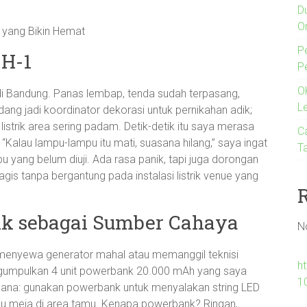
D
O
 yang Bikin Hemat
P
H-1
P
O
di Bandung. Panas lembap, tenda sudah terpasang,
L
dang jadi koordinator dekorasi untuk pernikahan adik;
 listrik area sering padam. Detik-detik itu saya merasa
C
“Kalau lampu-lampu itu mati, suasana hilang,” saya ingat
T
u yang belum diuji. Ada rasa panik, tapi juga dorongan
is tanpa bergantung pada instalasi listrik venue yang
nk sebagai Sumber Cahaya
N
menyewa generator mahal atau memanggil teknisi
h
umpulkan 4 unit powerbank 20.000 mAh yang saya
1
cana: gunakan powerbank untuk menyalakan string LED
mpu meja di area tamu. Kenapa powerbank? Ringan,