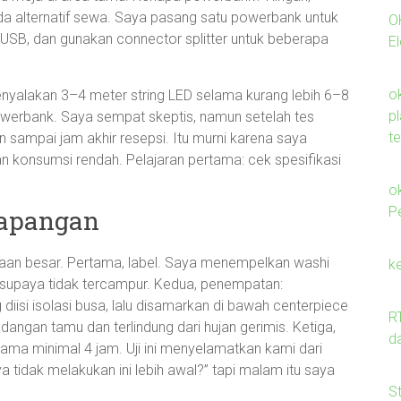
da alternatif sewa. Saya pasang satu powerbank untuk
O
 USB, dan gunakan connector splitter untuk beberapa
E
o
yalakan 3–4 meter string LED selama kurang lebih 6–8
p
powerbank. Saya sempat skeptis, namun setelah tes
te
sampai jam akhir resepsi. Itu murni karena saya
n konsumsi rendah. Pelajaran pertama: cek spesifikasi
o
Pe
Lapangan
aan besar. Pertama, label. Saya menempelkan washi
k
supaya tidak tercampur. Kedua, penempatan:
iisi isolasi busa, lalu disamarkan di bawah centerpiece
R
ngan tamu dan terlindung dari hujan gerimis. Ketiga,
d
lama minimal 4 jam. Uji ini menyelamatkan kami dari
tidak melakukan ini lebih awal?” tapi malam itu saya
S