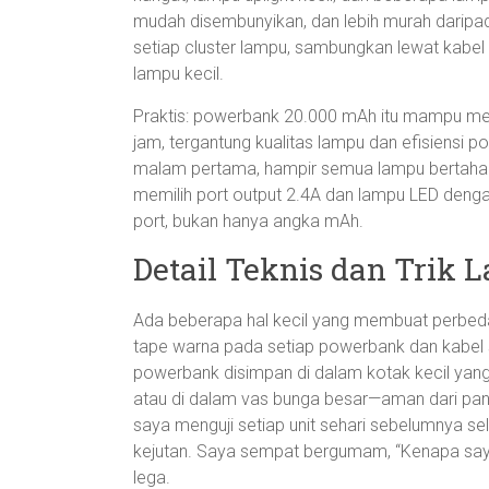
mudah disembunyikan, dan lebih murah daripa
setiap cluster lampu, sambungkan lewat kabel
lampu kecil.
Praktis: powerbank 20.000 mAh itu mampu men
jam, tergantung kualitas lampu dan efisiensi 
malam pertama, hampir semua lampu bertahan 
memilih port output 2.4A dan lampu LED denga
port, bukan hanya angka mAh.
Detail Teknis dan Trik 
Ada beberapa hal kecil yang membuat perbed
tape warna pada setiap powerbank dan kabel 
powerbank disimpan di dalam kotak kecil yang d
atau di dalam vas bunga besar—aman dari panda
saya menguji setiap unit sehari sebelumnya se
kejutan. Saya sempat bergumam, “Kenapa saya 
lega.