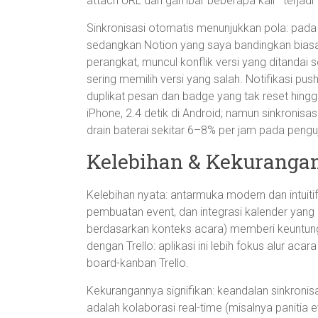
attach URL dan gambar beberapa kali—terjadi
Sinkronisasi otomatis menunjukkan pola: pada 
sedangkan Notion yang saya bandingkan biasany
perangkat, muncul konflik versi yang ditandai
sering memilih versi yang salah. Notifikasi p
duplikat pesan dan badge yang tak reset hingga 
iPhone, 2.4 detik di Android; namun sinkroni
drain baterai sekitar 6–8% per jam pada penguji
Kelebihan & Kekurangan:
Kelebihan nyata: antarmuka modern dan intui
pembuatan event, dan integrasi kalender yang 
berdasarkan konteks acara) memberi keuntunga
dengan Trello: aplikasi ini lebih fokus alur aca
board-kanban Trello.
Kekurangannya signifikan: keandalan sinkroni
adalah kolaborasi real-time (misalnya panitia 