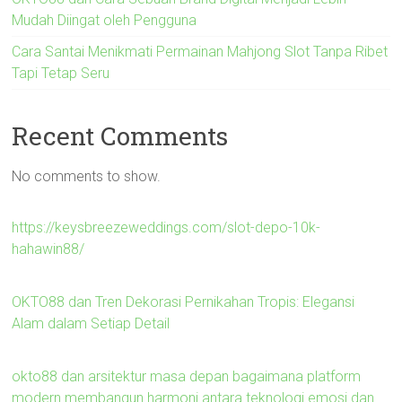
Mudah Diingat oleh Pengguna
Cara Santai Menikmati Permainan Mahjong Slot Tanpa Ribet
Tapi Tetap Seru
Recent Comments
No comments to show.
https://keysbreezeweddings.com/slot-depo-10k-
hahawin88/
OKTO88 dan Tren Dekorasi Pernikahan Tropis: Elegansi
Alam dalam Setiap Detail
okto88 dan arsitektur masa depan bagaimana platform
modern membangun harmoni antara teknologi emosi dan