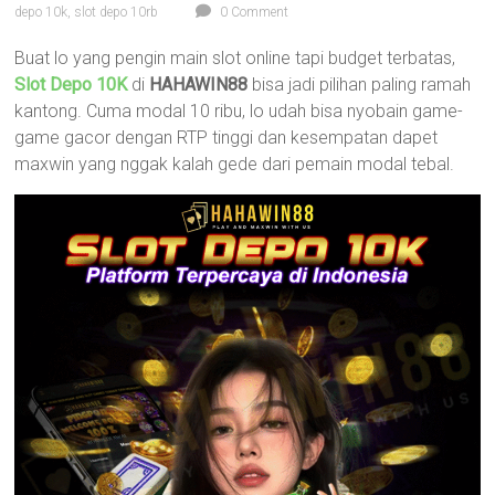
depo 10k
,
slot depo 10rb
0 Comment
Buat lo yang pengin main slot online tapi budget terbatas,
Slot Depo 10K
di
HAHAWIN88
bisa jadi pilihan paling ramah
kantong. Cuma modal 10 ribu, lo udah bisa nyobain game-
game gacor dengan RTP tinggi dan kesempatan dapet
maxwin yang nggak kalah gede dari pemain modal tebal.