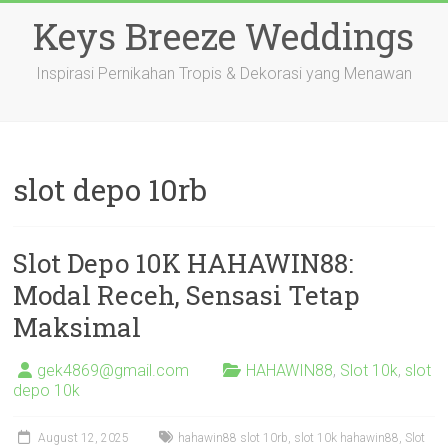
Skip
Keys Breeze Weddings
to
content
Inspirasi Pernikahan Tropis & Dekorasi yang Menawan
slot depo 10rb
Slot Depo 10K HAHAWIN88:
Modal Receh, Sensasi Tetap
Maksimal
gek4869@gmail.com
HAHAWIN88
,
Slot 10k
,
slot
depo 10k
August 12, 2025
hahawin88 slot 10rb
,
slot 10k hahawin88
,
Slot