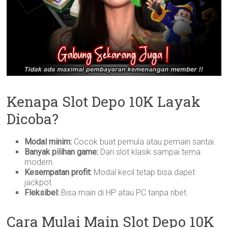
Kenapa Slot Depo 10K Layak
Dicoba?
Modal minim:
Cocok buat pemula atau pemain santai.
Banyak pilihan game:
Dari slot klasik sampai tema
modern.
Kesempatan profit:
Modal kecil tetap bisa dapet
jackpot.
Fleksibel:
Bisa main di HP atau PC tanpa ribet.
Cara Mulai Main Slot Depo 10K