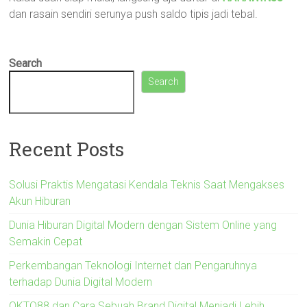
dan rasain sendiri serunya push saldo tipis jadi tebal.
Search
Search
Recent Posts
Solusi Praktis Mengatasi Kendala Teknis Saat Mengakses
Akun Hiburan
Dunia Hiburan Digital Modern dengan Sistem Online yang
Semakin Cepat
Perkembangan Teknologi Internet dan Pengaruhnya
terhadap Dunia Digital Modern
OKTO88 dan Cara Sebuah Brand Digital Menjadi Lebih